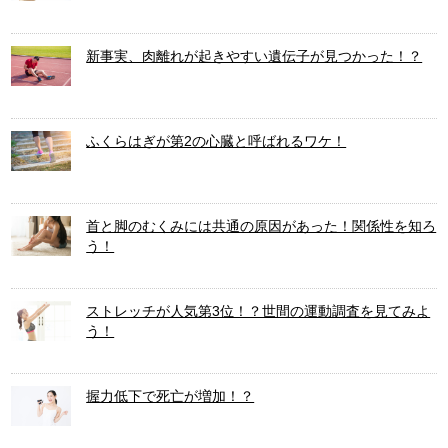
新事実、肉離れが起きやすい遺伝子が見つかった！？
ふくらはぎが第2の心臓と呼ばれるワケ！
首と脚のむくみには共通の原因があった！関係性を知ろ
う！
ストレッチが人気第3位！？世間の運動調査を見てみよ
う！
握力低下で死亡が増加！？