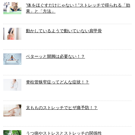
”体をほぐすだけじゃない！”ストレッチで得られる「効
果」と「方法」
動かしているようで動いていない肩甲骨
ベターッと開脚は必要ない！？
脊柱管狭窄症ってどんな症状！？
太もものストレッチでヒザ痛予防！？
うつ病やストレスとストレッチの関係性