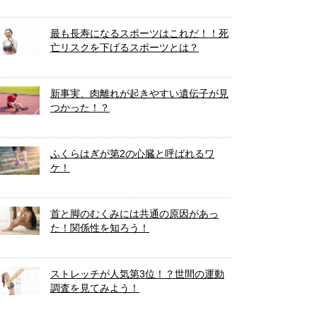
最も長寿になるスポーツはこれだ！！死
亡リスクを下げるスポーツとは？
新事実、肉離れが起きやすい遺伝子が見
つかった！？
ふくらはぎが第2の心臓と呼ばれるワ
ケ！
首と脚のむくみには共通の原因があっ
た！関係性を知ろう！
ストレッチが人気第3位！？世間の運動
調査を見てみよう！