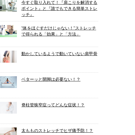
今すぐ取り入れて！『肩こりを解消する
ポイント』と『誰でもできる簡単ストレ
ッチ』
”体をほぐすだけじゃない！”ストレッチ
で得られる「効果」と「方法」
動かしているようで動いていない肩甲骨
ベターッと開脚は必要ない！？
脊柱管狭窄症ってどんな症状！？
太もものストレッチでヒザ痛予防！？