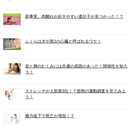
新事実、肉離れが起きやすい遺伝子が見つかった！？
ふくらはぎが第2の心臓と呼ばれるワケ！
首と脚のむくみには共通の原因があった！関係性を知ろ
う！
ストレッチが人気第3位！？世間の運動調査を見てみよ
う！
握力低下で死亡が増加！？