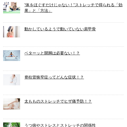
”体をほぐすだけじゃない！”ストレッチで得られる「効
果」と「方法」
動かしているようで動いていない肩甲骨
ベターッと開脚は必要ない！？
脊柱管狭窄症ってどんな症状！？
太もものストレッチでヒザ痛予防！？
うつ病やストレスとストレッチの関係性