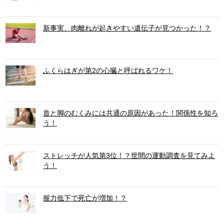
新事実、肉離れが起きやすい遺伝子が見つかった！？
ふくらはぎが第2の心臓と呼ばれるワケ！
首と脚のむくみには共通の原因があった！関係性を知ろ
う！
ストレッチが人気第3位！？世間の運動調査を見てみよ
う！
握力低下で死亡が増加！？