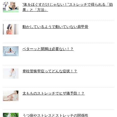
”体をほぐすだけじゃない！”ストレッチで得られる「効
果」と「方法」
動かしているようで動いていない肩甲骨
ベターッと開脚は必要ない！？
脊柱管狭窄症ってどんな症状！？
太もものストレッチでヒザ痛予防！？
うつ病やストレスとストレッチの関係性