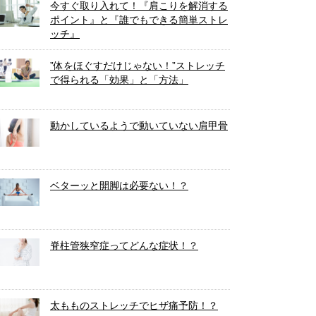
今すぐ取り入れて！『肩こりを解消する
ポイント』と『誰でもできる簡単ストレ
ッチ』
”体をほぐすだけじゃない！”ストレッチ
で得られる「効果」と「方法」
動かしているようで動いていない肩甲骨
ベターッと開脚は必要ない！？
脊柱管狭窄症ってどんな症状！？
太もものストレッチでヒザ痛予防！？