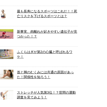
最も長寿になるスポーツはこれだ！！死
亡リスクを下げるスポーツとは？
新事実、肉離れが起きやすい遺伝子が見
つかった！？
ふくらはぎが第2の心臓と呼ばれるワ
ケ！
首と脚のむくみには共通の原因があっ
た！関係性を知ろう！
ストレッチが人気第3位！？世間の運動
調査を見てみよう！