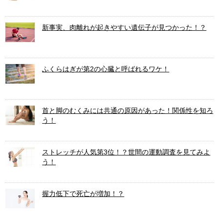
新事実、肉離れが起きやすい遺伝子が見つかった！？
ふくらはぎが第2の心臓と呼ばれるワケ！
首と脚のむくみには共通の原因があった！関係性を知ろ
う！
ストレッチが人気第3位！？世間の運動調査を見てみよ
う！
握力低下で死亡が増加！？