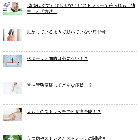
”体をほぐすだけじゃない！”ストレッチで得られる「効
果」と「方法」
動かしているようで動いていない肩甲骨
ベターッと開脚は必要ない！？
脊柱管狭窄症ってどんな症状！？
太もものストレッチでヒザ痛予防！？
うつ病やストレスとストレッチの関係性