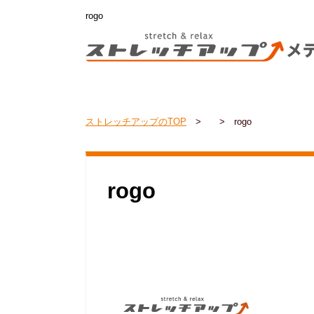
rogo
ストレッチアップのTOP
>
>
rogo
rogo