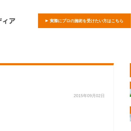
実際にプロの施術を受けたい方はこちら
2015年09月02日