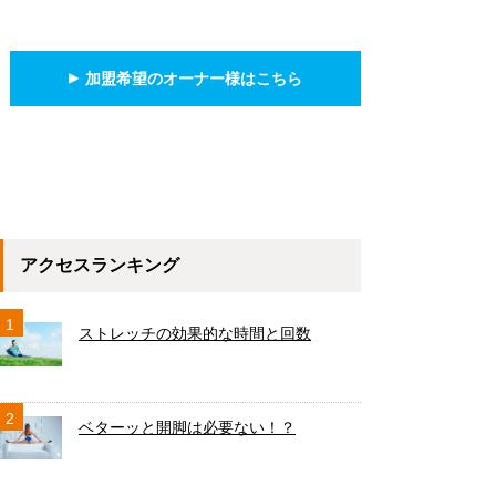
加盟希望のオーナー様はこちら
アクセスランキング
1
ストレッチの効果的な時間と回数
2
ベターッと開脚は必要ない！？