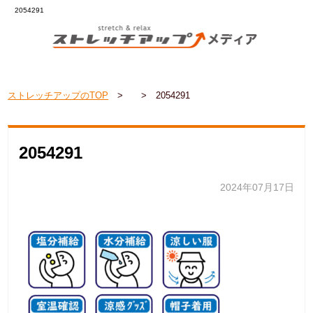
2054291
ストレッチアップのTOP
>
>
2054291
2054291
2024年07月17日