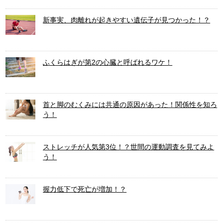
新事実、肉離れが起きやすい遺伝子が見つかった！？
ふくらはぎが第2の心臓と呼ばれるワケ！
首と脚のむくみには共通の原因があった！関係性を知ろ
う！
ストレッチが人気第3位！？世間の運動調査を見てみよ
う！
握力低下で死亡が増加！？