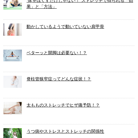
”体をほぐすだけじゃない！”ストレッチで得られる「効
果」と「方法」
動かしているようで動いていない肩甲骨
ベターッと開脚は必要ない！？
脊柱管狭窄症ってどんな症状！？
太もものストレッチでヒザ痛予防！？
うつ病やストレスとストレッチの関係性