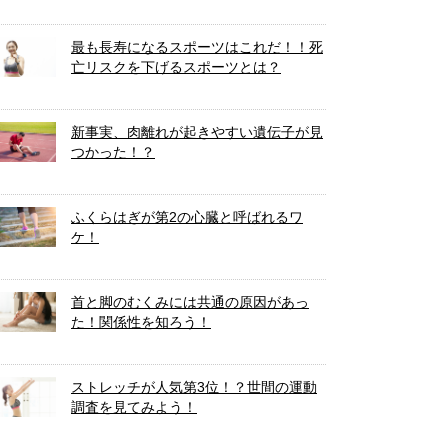
最も長寿になるスポーツはこれだ！！死
亡リスクを下げるスポーツとは？
新事実、肉離れが起きやすい遺伝子が見
つかった！？
ふくらはぎが第2の心臓と呼ばれるワ
ケ！
首と脚のむくみには共通の原因があっ
た！関係性を知ろう！
ストレッチが人気第3位！？世間の運動
調査を見てみよう！