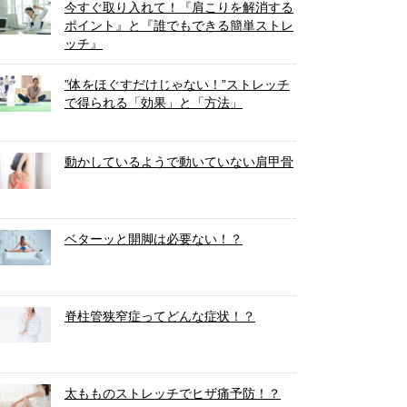
今すぐ取り入れて！『肩こりを解消する
ポイント』と『誰でもできる簡単ストレ
ッチ』
”体をほぐすだけじゃない！”ストレッチ
で得られる「効果」と「方法」
動かしているようで動いていない肩甲骨
ベターッと開脚は必要ない！？
脊柱管狭窄症ってどんな症状！？
太もものストレッチでヒザ痛予防！？