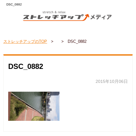
DSC_0882
ストレッチアップのTOP
>
>
DSC_0882
DSC_0882
2015年10月06日