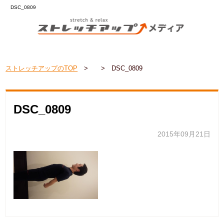
DSC_0809
ストレッチアップのTOP
>
>
DSC_0809
DSC_0809
2015年09月21日