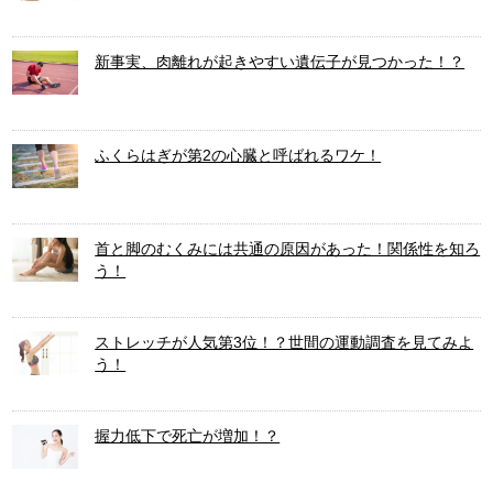
新事実、肉離れが起きやすい遺伝子が見つかった！？
ふくらはぎが第2の心臓と呼ばれるワケ！
首と脚のむくみには共通の原因があった！関係性を知ろ
う！
ストレッチが人気第3位！？世間の運動調査を見てみよ
う！
握力低下で死亡が増加！？