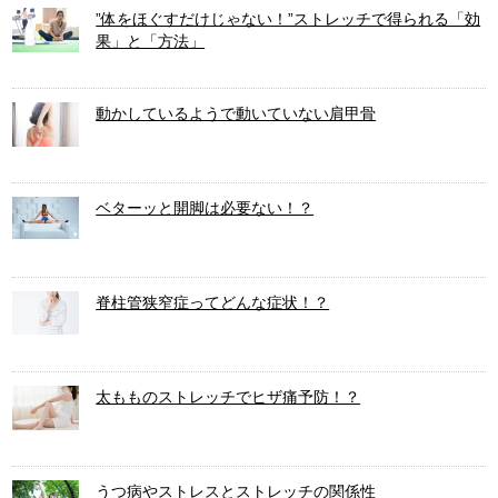
”体をほぐすだけじゃない！”ストレッチで得られる「効
果」と「方法」
動かしているようで動いていない肩甲骨
ベターッと開脚は必要ない！？
脊柱管狭窄症ってどんな症状！？
太もものストレッチでヒザ痛予防！？
うつ病やストレスとストレッチの関係性