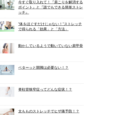
今すぐ取り入れて！『肩こりを解消する
ポイント』と『誰でもできる簡単ストレ
ッチ』
”体をほぐすだけじゃない！”ストレッチ
で得られる「効果」と「方法」
動かしているようで動いていない肩甲骨
ベターッと開脚は必要ない！？
脊柱管狭窄症ってどんな症状！？
太もものストレッチでヒザ痛予防！？