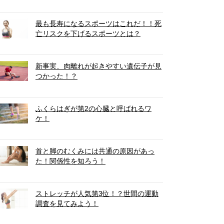
最も長寿になるスポーツはこれだ！！死
亡リスクを下げるスポーツとは？
新事実、肉離れが起きやすい遺伝子が見
つかった！？
ふくらはぎが第2の心臓と呼ばれるワ
ケ！
首と脚のむくみには共通の原因があっ
た！関係性を知ろう！
ストレッチが人気第3位！？世間の運動
調査を見てみよう！