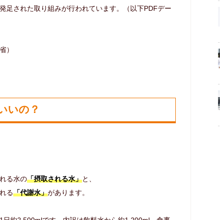
発足された取り組みが行われています。（以下PDFデー
省）
いいの？
れる水の
「摂取される水」
と、
れる
「代謝水」
があります。
2,500mlです。内訳は飲料水から約1,200ml、食事