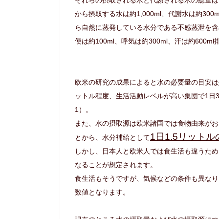
から摂取する水は約1,000ml、代謝水は約3
ら自然に蒸発している水分である不感蒸泄を含め1日
便は約100ml、呼気は約300ml、汗は約600m
欧米の研究の成果によると水の必要量の目安は
ットル程度
、
生活活動レベルが高い集団で1日3.
1）。
また、水の摂取源は欧米諸国では食物由来がおよ
1日1.5リット
とから、水分補給として
しかし、日本人と欧米人では食生活も違うため
なることが想定されます。
食生活もそうですが、気候などの条件も異なり
数値となります。