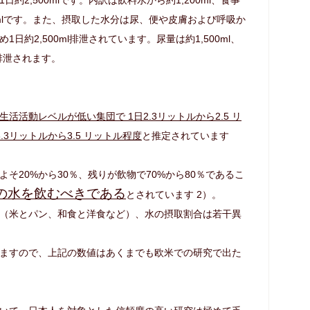
00mlです。また、摂取した水分は尿、便や皮膚および呼吸か
約2,500ml排泄されています。尿量は約1,500ml、
l排泄されます。
生活活動レベルが低い集団で 1日2.3リットルから2.5 リ
3リットルから3.5 リットル程度
と推定されています
そ20%から30％、残りが飲物で70%から80％であるこ
ルの水を飲むべきである
とされています 2）。
（米とパン、和食と洋食など）、水の摂取割合は若干異
ますので、上記の数値はあくまでも欧米での研究で出た