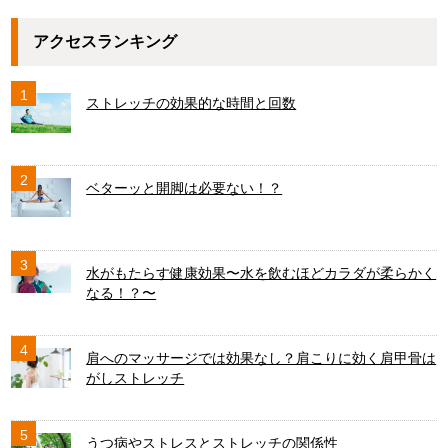
アクセスランキング
1
ストレッチの効果的な時間と回数
2
ベターッと開脚は必要ない！？
3
水がもたらす健康効果〜水を飲むほどカラダが柔らかく
なる！？〜
4
肩へのマッサージでは効果なし？肩こりに効く肩甲骨は
がしストレッチ
5
うつ病やストレスとストレッチの関係性