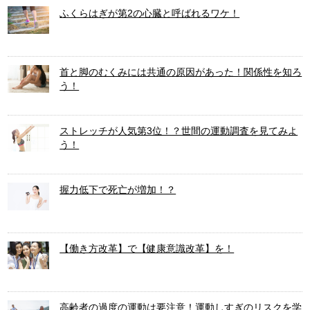
ふくらはぎが第2の心臓と呼ばれるワケ！
首と脚のむくみには共通の原因があった！関係性を知ろ
う！
ストレッチが人気第3位！？世間の運動調査を見てみよ
う！
握力低下で死亡が増加！？
【働き方改革】で【健康意識改革】を！
高齢者の過度の運動は要注意！運動しすぎのリスクを学