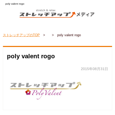
poly valent rogo
ストレッチアップのTOP
>
>
poly valent rogo
poly valent rogo
2015年08月31日