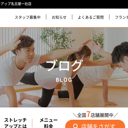
チアップ名古屋一社店
スタッフ募集中
お知らせ
よくあるご質問
フラン
ブログ
BLOG
7
＼全国
店舗展開中／
ストレッチ
メニュー
店舗をさがす
アップとは
料金