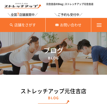
元住吉店のBlog | ストレッチアップ元住吉店
7
＼全国
店舗展開中／
＼ご予約も受付中／
店舗をさがす
お問い合わせ
ブログ
BLOG
ストレッチアップ元住吉店
BLOG