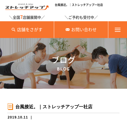
台風接近。｜ストレッチアップ一社店
7
＼全国
店舗展開中／
＼ご予約も受付中／
店舗をさがす
お問い合わせ
ブログ
BLOG
台風接近。｜ストレッチアップ一社店
2019.10.11
｜