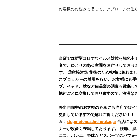
お客様のお悩みに沿って、アプローチの仕
―――――――――――――――――――
当店では新型コロナウイルス対策を強化中
名で、ゆとりのある空間をお作りしており
す。
③密接対策
施術のため密接は免れま
スブロッカーの着用を行い、お客様にも手
ブ、ベッド、枕など備品類の消毒も徹底し
施術ごとに交換しておりますので、清潔な
外出自粛中のお客様のためにも当店ではイ
更新していますので是非ご覧ください！！
ム：
stupmotomachichuukagai
当店には
ナーが数多く在籍しております。
腰痛、肩
ニス、バレエ、野球などスポーツのパフォ