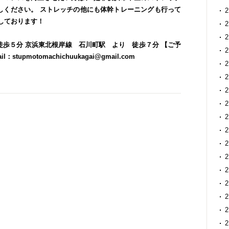
しください。
ストレッチの他にも体幹トレーニングも行って
しております！
徒歩５分
京浜東北根岸線 石川町駅 より 徒歩７分
【ご予
il：stupmotomachichuukagai@gmail.com