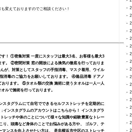
方も変えておりますのでご相談ください！
―――――――――――――――――――――――――――――――――
です！
①密集対策
一度にスタッフは最大3名、お客様も最大3
ます。
②密閉対策
窓の開放による換気の徹底を行っておりま
せんが、対策としてスタッフの手指消毒、マスク着用、ウイル
指消毒のご協力をお願いしております。
④
備品消毒
ドアノ
ております。
⑤タオル類の交換
施術に使うタオルは一人一人
タオルで施術を行っております。
ンスタグラムにて自宅でできるセルフストレッチを定期的に
↓インスタグラムのアカウントはこちらから！
インスタグラ
ストレッチや体のことについて様々な知識や経験豊富なトレー
こり、頭痛など身体のことでお悩みがある方や、
ゴルフ、テ
ーマンスを向上させたい方は、
是非横浜市中区のストレッチ