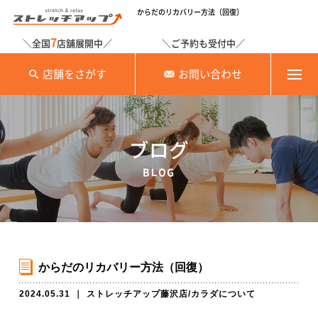
からだのリカバリー方法（回復）
7
＼全国
店舗展開中／
＼ご予約も受付中／
店舗をさがす
お問い合わせ
ブログ
BLOG
からだのリカバリー方法（回復）
2024.05.31
｜
ストレッチアップ藤沢店
/
カラダについて