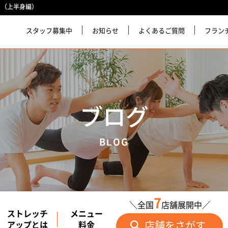
！（上半身編）
スタッフ募集中
お知らせ
よくあるご質問
フラン
ブログ
BLOG
7
＼全国
店舗展開中／
ストレッチ
メニュー
店舗をさがす
アップとは
料金