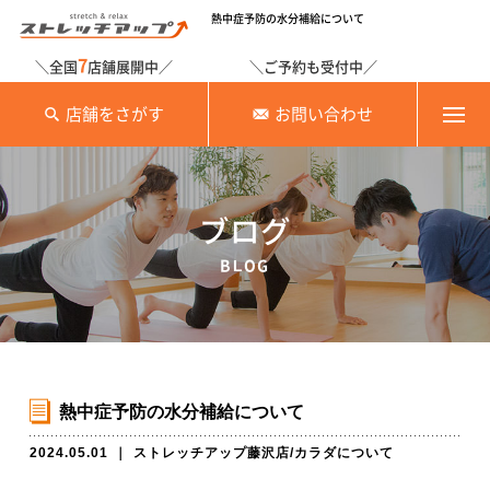
熱中症予防の水分補給について
7
＼全国
店舗展開中／
＼ご予約も受付中／
店舗をさがす
お問い合わせ
ブログ
BLOG
熱中症予防の水分補給について
2024.05.01
｜
ストレッチアップ藤沢店
/
カラダについて