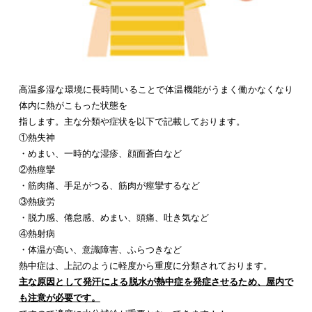
高温多湿な環境に長時間いることで体温機能がうまく働かなくなり
体内に熱がこもった状態を
指します。主な分類や症状を以下で記載しております。
①熱失神
・めまい、一時的な湿疹、顔面蒼白など
②熱痙攣
・筋肉痛、手足がつる、筋肉が痙攣するなど
③熱疲労
・脱力感、倦怠感、めまい、頭痛、吐き気など
④熱射病
・体温が高い、意識障害、ふらつきなど
熱中症は、上記のように軽度から重度に分類されております。
主な原因として発汗による脱水が熱中症を発症させるため、屋内で
も注意が必要です。