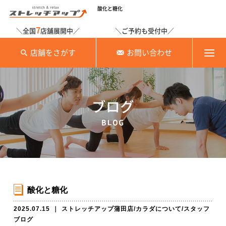
酸化と糖化
7
＼全国
店舗展開中／
＼ご予約も受付中／
店舗をさがす
お問い合わせ
ブログ
BLOG
酸化と糖化
2025.07.15
｜
ストレッチアップ蒲田店
/
カラダについて
/
スタッフ
ブログ