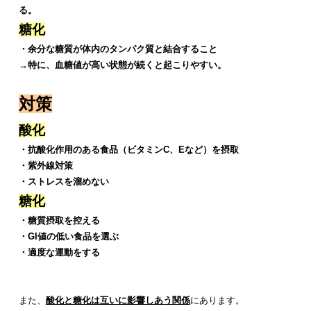
る。
糖化
・余分な糖質が体内のタンパク質と結合すること
→特に、血糖値が高い状態が続くと起こりやすい。
対策
酸化
・抗酸化作用のある食品（ビタミンC、Eなど）を摂取
・紫外線対策
・ストレスを溜めない
糖化
・糖質摂取を控える
・GI値の低い食品を選ぶ
・適度な運動をする
また、
酸化と糖化は互いに影響しあう関係
にあります。