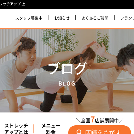
レッチアップ 上
スタッフ募集中
お知らせ
よくあるご質問
フラン
ブログ
BLOG
7
＼全国
店舗展開中／
ストレッチ
メニュー
店舗をさがす
アップとは
料金