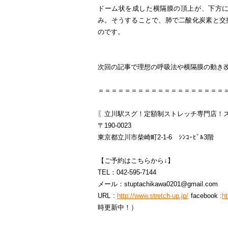
ドーム状を成した横隔膜の頂上が、下方
み。そうすることで、肺で二酸化炭素と交
のです。
次回の記事で理想の呼吸法や横隔膜の動き
＝＝＝＝＝＝＝＝＝＝＝＝＝＝＝＝＝＝＝
〖立川駅スグ！定額制ストレッチ専門店！
〒190-0023
東京都立川市柴崎町2-1-6 ｼﾝｺｰﾋﾞﾙ3階
【ご予約はこちらから↓】
TEL：042-595-7144
メール：stuptachikawa0201@gmail.com
URL :
http://www.stretch-up.jp/
facebook :
h
時更新中！）