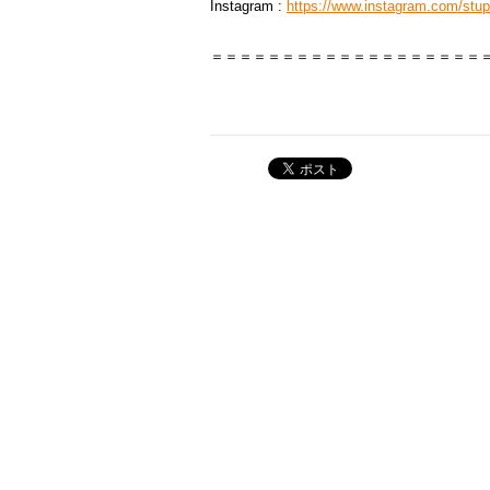
Instagram :
https://www.instagram.com/stup
＝＝＝＝＝＝＝＝＝＝＝＝＝＝＝＝＝＝＝