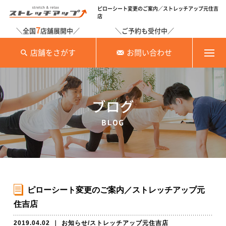
ピローシート変更のご案内／ストレッチアップ元住吉
店
7
＼全国
店舗展開中／
＼ご予約も受付中／
店舗をさがす
お問い合わせ
ブログ
BLOG
ピローシート変更のご案内／ストレッチアップ元
住吉店
2019.04.02
｜
お知らせ
/
ストレッチアップ元住吉店