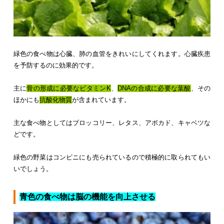
緑色の食べ物は心臓、肺の血管をきれいにしてくれます。心臓疾患
を予防するのに効果的です。
主に
骨の形成に必要なビタミンK
、
DNAの合成に必要な葉酸
、その
ほかにも
抗酸化物質
が含まれています。
主な食べ物としてはブロッコリー、レタス、アボカド、キャベツな
どです。
緑色の野菜はコンビニにも売られているので積極的に取られてもい
いでしょう。
青色の食べ物は脳の機能を向上させる