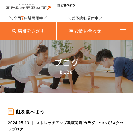
虹を食べよう
7
＼全国
店舗展開中／
＼ご予約も受付中／
店舗をさがす
お問い合わせ
ブログ
BLOG
虹を食べよう
2024.05.13
｜
ストレッチアップ武蔵関店
/
カラダについて
/
スタッ
フブログ