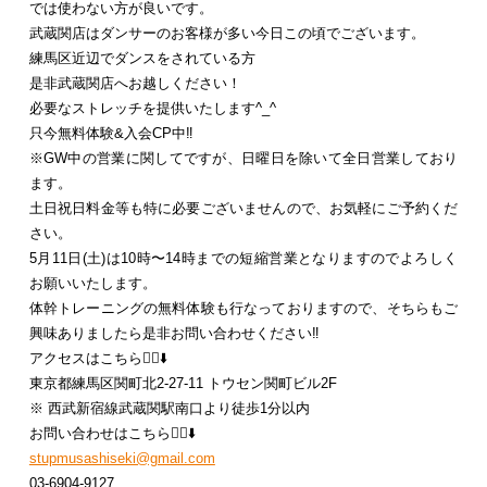
では使わない方が良いです。
武蔵関店はダンサーのお客様が多い今日この頃でございます。
練馬区近辺でダンスをされている方
是非武蔵関店へお越しください！
必要なストレッチを提供いたします^_^
只今無料体験&入会CP中‼️
※GW中の営業に関してですが、日曜日を除いて全日営業しており
ます。
土日祝日料金等も特に必要ございませんので、お気軽にご予約くだ
さい。
5月11日(土)は10時〜14時までの短縮営業となりますのでよろしく
お願いいたします。
体幹トレーニングの無料体験も行なっておりますので、そちらもご
興味ありましたら是非お問い合わせください‼️
アクセスはこちら💁‍♀️⬇️
東京都練馬区関町北2-27-11 トウセン関町ビル2F
※ 西武新宿線武蔵関駅南口より徒歩1分以内
お問い合わせはこちら💁‍♂️⬇️
stupmusashiseki@gmail.com
03-6904-9127