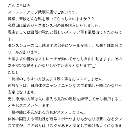
こんにちは🌞
ストレッチアップ武蔵関店でございます。
皆様、普段どんな靴を履いてらっしゃいますか？？
私櫻田は最近ジャズダンス用の靴を購入いたしました。
理由としては普段の靴だと難しいステップ等も最近出てきたからで
す。
ダンスシューズは土踏まずの部分にソールが無く、爪先と踵部分に
ソールがあります。
土踏まずの部分はストレッチが効いてかなり自由に動きます。その
為不安定な動きもかなりしやすい造りとなります^_^
ただし・・・
・捻挫のしやすい方はあまり履く事をおススメしません。
何故ならば、靴自体グニャングニャンなので着地した際にかなり不
安定になります。
更に浮指の方等は先に爪先や足趾の運動を練習してから着用するこ
とをおススメいたします。
・腰や膝に不安がある方もおススメしません。
体幹の固定力や可動性が通常スポーツよりもかなり必要になるダン
スですが、この辺りはリスクがあると安定して動けるようになるま