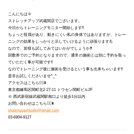
こんにちは🌞
ストレッチアップ武蔵関店でございます。
今日からトレーニングモニター開始します‼️
ちょっと怪我があり、動きにくい私の身体ではありますが、トレー
ニングの効果をしっかりと示していけるように頑張ります💪
なので、皆様も試してみてはいかがでしょうか❓
回数券でのご予約となりますので、通常の施術とは別に予約を取っ
ていただく事が可能です‼️
なのでトレーニング後に施術を受けるという事も出来ちゃいます‼️
是非お試しくださいませ^_^
アクセスはこちら💁‍♀️⬇️
東京都練馬区関町北2-27-11 トウセン関町ビル2F
※ 西武新宿線武蔵関駅南口より徒歩1分以内
お問い合わせはこちら💁‍♂️⬇️
stupmusashiseki@gmail.com
03-6904-9127