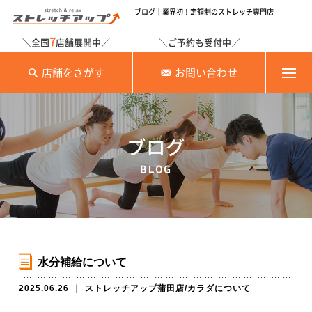
ブログ｜業界初！定額制のストレッチ専門店
7
＼全国
店舗展開中／
＼ご予約も受付中／
店舗をさがす
お問い合わせ
ブログ
BLOG
水分補給について
2025.06.26
｜
ストレッチアップ蒲田店
/
カラダについて