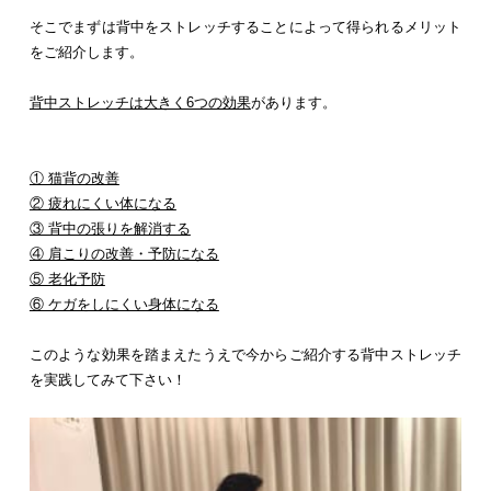
そこでまずは背中をストレッチすることによって得られるメリット
をご紹介します。
背中ストレッチは大きく6つの効果
があります。
① 猫背の改善
② 疲れにくい体になる
③ 背中の張りを解消する
④ 肩こりの改善・予防になる
⑤ 老化予防
⑥ ケガをしにくい身体になる
このような効果を踏まえたうえで今からご紹介する背中ストレッチ
を実践してみて下さい！