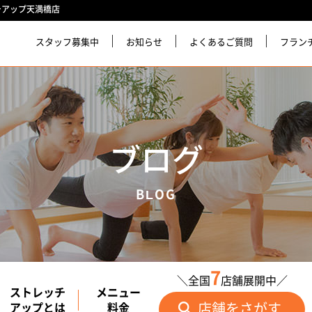
チアップ天満橋店
スタッフ募集中
お知らせ
よくあるご質問
フラン
ブログ
BLOG
7
＼全国
店舗展開中／
ストレッチ
メニュー
店舗をさがす
アップとは
料金