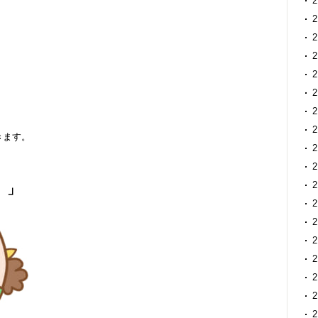
きます。
。」