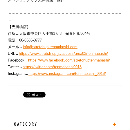
ストレッチアップ天満橋店 深作
＝＝＝＝＝＝＝＝＝＝＝＝＝＝＝＝＝＝＝＝＝＝＝＝＝＝＝＝＝＝
＝
【天満橋店】
住所→大阪市中央区大手前1-6-8 光養ビル904号
電話→06-6585-0777
メール→
info@stretchup-tenmabashi.com
URL→
https://www.stretch-up.jp/access/area03/tenmabashi/
Facebook→
https://www.facebook.com/stretchuptenmabashi/
Twitter→
https://twitter.com/tenmabashi0918
Instagram→
https://www.instagram.com/tenmabashi_0918/
CATEGORY