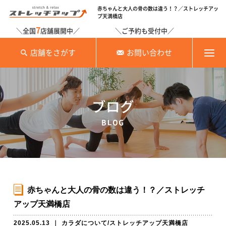
赤ちゃんと大人の骨の数は違う！？／ストレッチアッ
プ天満橋店
7
＼全国
店舗展開中／
＼ご予約も受付中／
店舗をさがす
お問い合わせ
ブログ
BLOG
赤ちゃんと大人の骨の数は違う！？／ストレッチ
アップ天満橋店
2025.05.13
｜
カラダについて
/
ストレッチアップ天満橋店