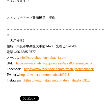
っております ／
ストレッチアップ天満橋店 深作
＝＝＝＝＝＝＝＝＝＝＝＝＝＝＝＝＝＝＝＝＝＝＝＝＝＝＝＝＝＝
＝
【天満橋店】
住所→大阪市中央区大手前1-6-8 光養ビル904号
電話→06-6585-0777
メール→
info@stretchup-tenmabashi.com
URL→
https://www.stretch-up.jp/access/area03/tenmabashi/
Facebook→
https://www.facebook.com/stretchuptenmabashi/
Twitter→
https://twitter.com/tenmabashi0918
Instagram→
https://www.instagram.com/tenmabashi_0918/