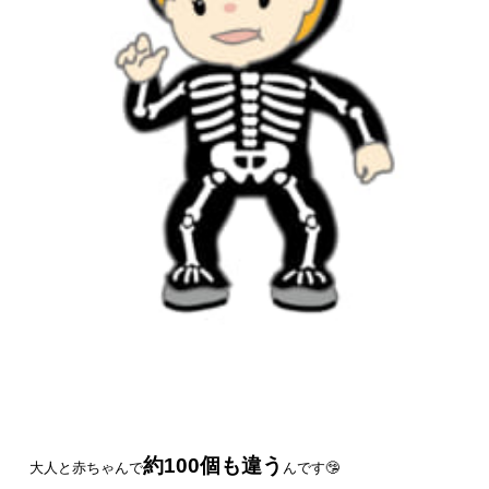
約100個も違う
大人と赤ちゃんで
んです🤥