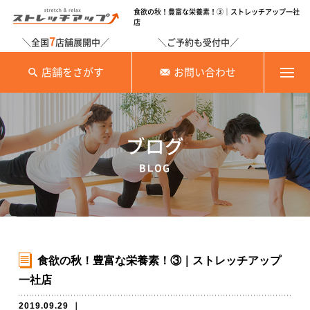
食欲の秋！豊富な栄養素！③｜ストレッチアップ一社
店
7
＼全国
店舗展開中／
＼ご予約も受付中／
店舗をさがす
お問い合わせ
ブログ
BLOG
食欲の秋！豊富な栄養素！③｜ストレッチアップ
一社店
2019.09.29
｜