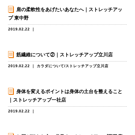
肩の柔軟性をあげたいあなたへ｜ストレッチアッ
プ 東中野
2019.02.22
｜
筋繊維について②｜ストレッチアップ立川店
2019.02.22
｜
カラダについて
/
ストレッチアップ立川店
身体を変えるポイントは身体の土台を整えること
｜ストレッチアップ一社店
2019.02.22
｜