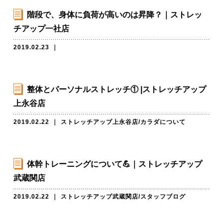
階段で、身体に負荷が高いのは昇降？｜ストレッ
チアップ一社店
2019.02.23
｜
整体とパーソナルストレッチ① |ストレッチアップ
上永谷店
2019.02.22
｜
ストレッチアップ上永谷店
/
カラダについて
体幹トレーニングについて💪｜ストレッチアップ
武蔵関店
2019.02.22
｜
ストレッチアップ武蔵関店
/
スタッフブログ