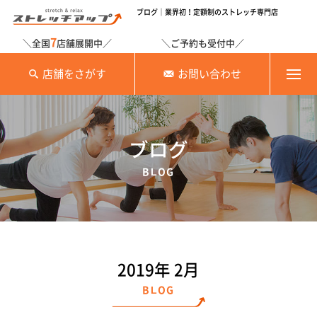
ブログ｜業界初！定額制のストレッチ専門店
7
＼全国
店舗展開中／
＼ご予約も受付中／
店舗をさがす
お問い合わせ
ブログ
BLOG
2019年 2月
BLOG