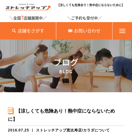
【涼しくても危険あり！熱中症にならないために】
7
＼全国
店舗展開中／
＼ご予約も受付中／
店舗をさがす
お問い合わせ
ブログ
BLOG
【涼しくても危険あり！熱中症にならないため
に】
2016.07.25
｜
ストレッチアップ恵比寿店
/
カラダについて