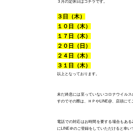
３月の定休日はコチラです。
３日（木）
１０日（木）
１７
日（木）
２０日（日）
２４日（木）
３１日（木）
以上となっております。
未だ終息には至っていないコロナウイルス
すのでその際は、ＨＰやLINE@、店頭に
電話での対応はお時間を要する場合もある
にLINE＠のご登録をしていただけると幸い