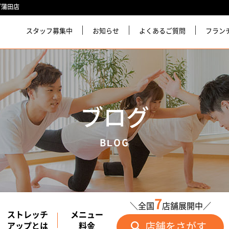
プ蒲田店
スタッフ募集中
お知らせ
よくあるご質問
フラン
ブログ
BLOG
7
＼全国
店舗展開中／
ストレッチ
メニュー
店舗をさがす
アップとは
料金