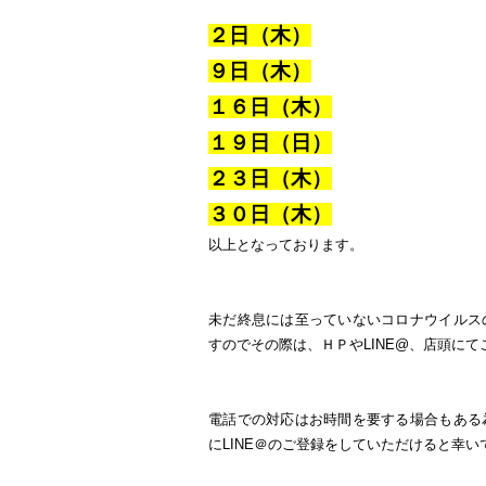
２日（木）
９日（木）
１６
日（木）
１９日（日）
２３日（木）
３０日（木）
以上となっております。
未だ終息には至っていないコロナウイルス
すのでその際は、ＨＰやLINE@、店頭に
電話での対応はお時間を要する場合もある
にLINE＠のご登録をしていただけると幸い