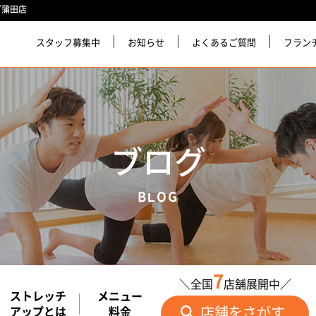
プ蒲田店
スタッフ募集中
お知らせ
よくあるご質問
フラン
ブログ
BLOG
7
＼全国
店舗展開中／
ストレッチ
メニュー
店舗をさがす
アップとは
料金