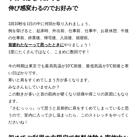
伸び感変わるのでお好みで
1回10秒を1日の中に何回か取り入れましょう。
例を挙げると、起床時、外出前、仕事前、仕事中、お昼休憩、午後
の仕事前、終業後、帰宅後、入浴後、就寝前。
首疲れたなーって思ったときに
やりましょう！
1度にたくさんではなく、こまめに数回です！
今の時期は東京でも最高気温が10℃前後、最低気温が3℃前後と寒
い日ばかりです。
寒いと肩をすくめてしまう方が多くなります。
みなさんもしていませんか？
この動きが多いと首の筋肉が硬くなり頭痛や肩こりの原因にもなり
ます。
『さむっっっ』って思うと反射的に肩をすくめてしまっていると思
うので、室内に入って少し温まったら、このストレッチをやってく
ださいね！