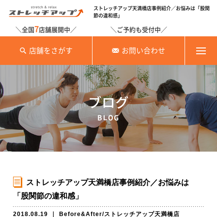
ストレッチアップ天満橋店事例紹介／お悩みは「股関
節の違和感」
7
＼全国
店舗展開中／
＼ご予約も受付中／
店舗をさがす
お問い合わせ
ブログ
BLOG
ストレッチアップ天満橋店事例紹介／お悩みは
「股関節の違和感」
2018.08.19
｜
Before&After
/
ストレッチアップ天満橋店