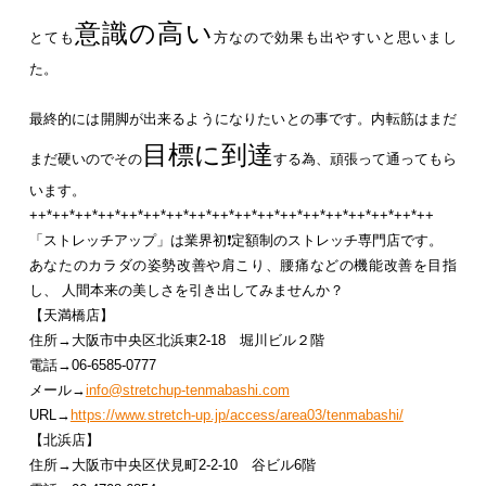
意識の高い
とても
方なので効果も出やすいと思いまし
た。
最終的には開脚が出来るようになりたいとの事です。内転筋はまだ
目標に到達
まだ硬いのでその
する為、頑張って通ってもら
います。
++*++*++*++*++*++*++*++*++*++*++*++*++*++*++*++*++*++
「ストレッチアップ」は業界初❗定額制のストレッチ専門店です。
あなたのカラダの姿勢改善や肩こり、腰痛などの機能改善を目指
し、 人間本来の美しさを引き出してみませんか？
【天満橋店】
住所→大阪市中央区北浜東2-18 堀川ビル２階
電話→06-6585-0777
メール→
info@stretchup-tenmabashi.com
URL→
https://www.stretch-up.jp/access/area03/tenmabashi/
【北浜店】
住所→大阪市中央区伏見町2-2-10 谷ビル6階