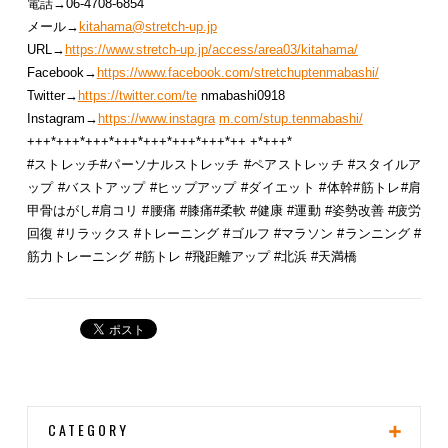
電話→06-4708-6854
メール→
kitahama@stretch-up.jp
URL→
https://www.stretch-up.jp/access/area03/kitahama/
Facebook→
https://www.facebook.com/stretchuptenmabashi/
Twitter→
https://twitter.com/te
nmabashi0918
Instagram→
https://www.instagra
m.com/stup.tenmabashi/
+++*+++*+++*+++*+++*+++*+++*++ +*+++*
#ストレッチ#パーソナルストレッチ #ペアストレッチ #スタイルア
ップ #バストアップ #ヒップアップ #ダイエット #体幹#筋トレ#肩
甲骨はがし#肩コリ #腰痛 #膝痛#柔軟 #健康 #運動 #姿勢改善 #疲労
回復 #リラックス #トレーニング #ゴルフ #マラソン #ランニング #
筋力トレーニング #筋トレ #飛距離アップ #北浜 #天満橋
CATEGORY