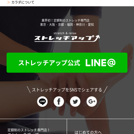
カラダについて
業界初！定額制のストレッチ専門店
東京・大阪・京都・福岡・神奈川・愛知
ストレッチアップをSNSでシェアする
定額制のストレッチ専門店！
はじめての方へ