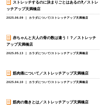
ストレッチするのに決まりごとはあるの❓／ストレ
ッチアップ天満橋店
2025.06.09
｜
カラダについて
/
ストレッチアップ天満橋店
赤ちゃんと大人の骨の数は違う！？／ストレッチ
アップ天満橋店
2025.05.13
｜
カラダについて
/
ストレッチアップ天満橋店
筋肉痛について／ストレッチアップ天満橋店
2025.04.10
｜
カラダについて
/
ストレッチアップ天満橋店
筋肉の働きとは／ストレッチアップ天満橋店