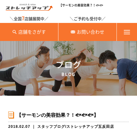
【サーモンの美容効果？！🐟🐟
7
＼全国
店舗展開中／
＼ご予約も受付中／
店舗をさがす
お問い合わせ
ブログ
BLOG
【サーモンの美容効果？！🐟🐟🐟】
2018.02.07
｜
スタッフブログ
/
ストレッチアップ五反田店