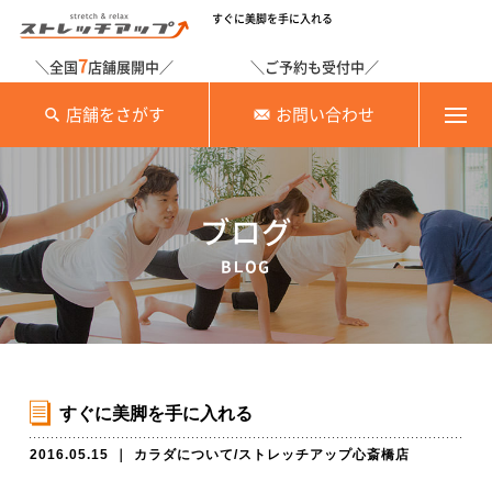
すぐに美脚を手に入れる
7
＼全国
店舗展開中／
＼ご予約も受付中／
店舗をさがす
お問い合わせ
ブログ
BLOG
すぐに美脚を手に入れる
2016.05.15
｜
カラダについて
/
ストレッチアップ心斎橋店