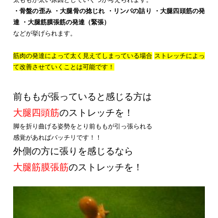
・骨盤の歪み
・大腿骨の捻じれ
・リンパの詰り
・大腿四頭筋の発
達
・
大腿筋膜張筋の発達（緊張）
などが挙げられます。
筋肉の発達によって太く見えてしまっている場合
ストレッチによっ
て改善させていくことは可能です！
前ももが張っていると感じる方は
大腿四頭筋
のストレッチを！
脚を折り曲げる姿勢をとり前ももが引っ張られる
感覚があればバッチリです！！
外側の方に張りを感じるなら
大腿筋膜張筋
のストレッチを！