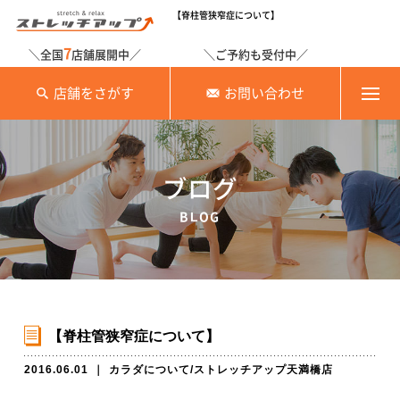
【脊柱管狭窄症について】
7
＼全国
店舗展開中／
＼ご予約も受付中／
店舗をさがす
お問い合わせ
ブログ
BLOG
【脊柱管狭窄症について】
2016.06.01
｜
カラダについて
/
ストレッチアップ天満橋店