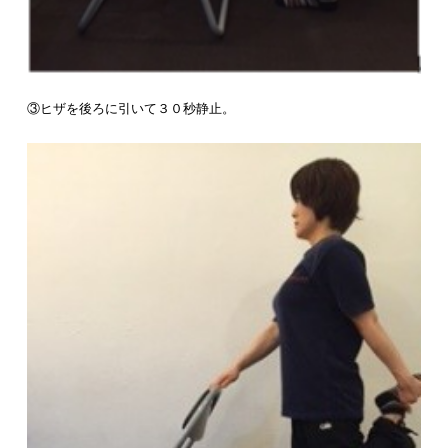
③ヒザを後ろに引いて３０秒静止。